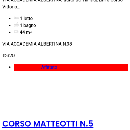
Vittorio...
1
letto
1
bagno
44
m²
VIA ACCADEMIA ALBERTINA N.38
€620
__________ Affittato __________
CORSO MATTEOTTI N.5