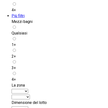
4+
Più filtri
Mezzi bagni
Qualsiasi
1+
2+
3+
4+
La zona
Dimensione del lotto