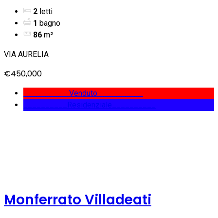
2
letti
1
bagno
86
m²
VIA AURELIA
€450,000
__________ Venduto __________
__________Residenziale__________
Monferrato Villadeati